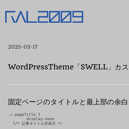
内
容
を
ス
キ
ッ
プ
2025-03-17
WordPressTheme「SWELL」カ
固定ページのタイトルと最上部の余白
.c-pageTitle {

        display:none

  }/* 記事タイトル非表示 */
