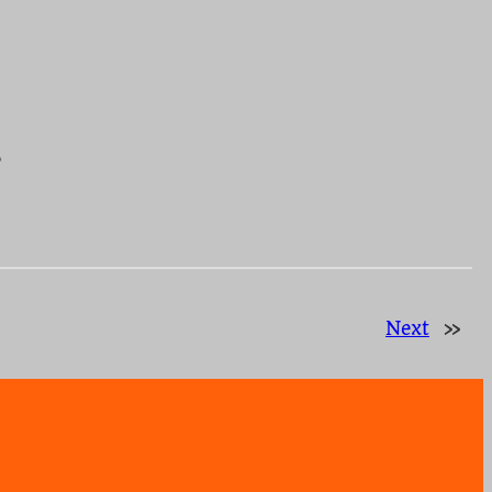
。
Next
»