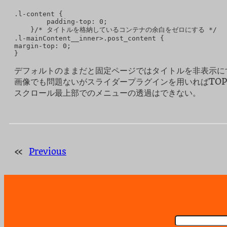
.l-content {

        padding-top: 0;

    }/* タイトルを格納しているコンテナの余白をゼロにする */

.l-mainContent__inner>.post_content {

margin-top: 0;

}
デフォルトのままだと固定ページではタイトルを非表示に
画像でも問題ないがスライダープラグインを用いればTO
スクロール最上部でのメニューの透過はできない。
«
Previous
検