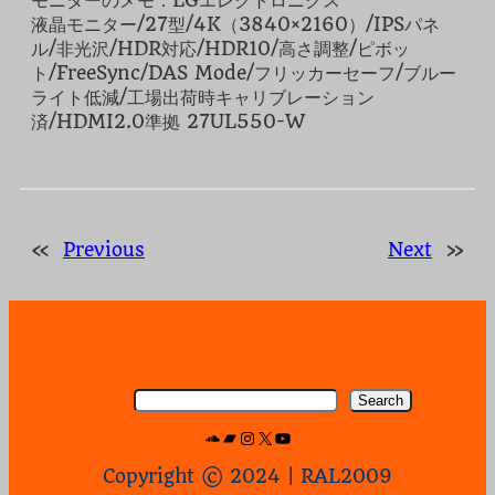
モニターのメモ：LGエレクトロニクス
液晶モニター/27型/4K（3840×2160）/IPSパネ
ル/非光沢/HDR対応/HDR10/高さ調整/ピボッ
ト/FreeSync/DAS Mode/フリッカーセーフ/ブルー
ライト低減/工場出荷時キャリブレーション
済/HDMI2.0準拠 27UL550-W
«
Previous
Next
»
検
Search
索
SoundCloud
Bandcamp
Instagram
X
YouTube
Copyright © 2024 | RAL2009