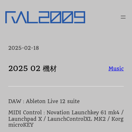
内
容
を
ス
キ
ッ
プ
2025-02-18
2025 02 機材
Music
DAW：Ableton Live 12 suite
MIDI Control：Novation Launchkey 61 mk4 /
Launchpad X / LaunchControlXL MK2 / Korg
microKEY