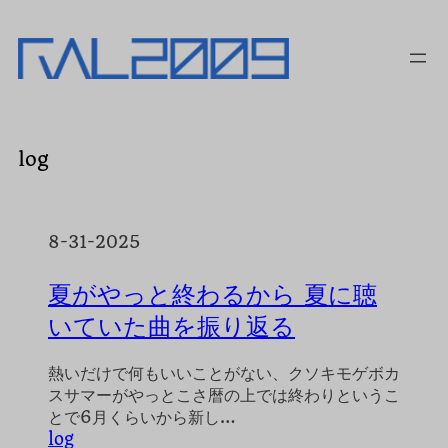
内
容
を
ス
キ
ッ
プ
log
8-31-2025
夏がやっと終わるから 夏に聴
いていた曲を振り返る
熱いだけで何もいいことがない、クソキモゲボカ
スサマーがやっとこさ暦の上では終わりというこ
とで6月くらいから新し…
log